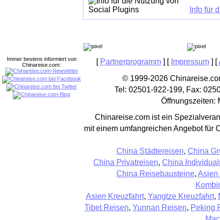
Info für
Immer bestens informiert von
[
Partnerprogramm
] [
Impressum
] [
Chinareise.com:
© 1999-2026 Chinareise.com
Tel: 02501-922-199, Fax: 025
Öffnungszeiten: 
Chinareise.com ist ein Spezialveran
mit einem umfangreichen Angebot für 
China Städtereisen
,
China Gr
China Privatreisen
,
China Individual
China Reisebausteine
,
Asien
Kombin
Asien Kreuzfahrt
,
Yangtze Kreuzfahrt
,
Tibet Reisen
,
Yunnan Reisen
,
Peking 
Mac