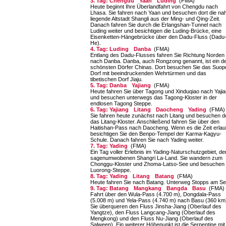
3. Tag: Chengdu
Yaan
Luding
(FMA)
Heute beginnt Ihre Überlandfahrt von Chengdu nach
Lhasa. Sie fahren nach Yaan und besuchen dort die na
liegende Altstadt Shangli aus der Ming- und Qing-Zeit.
Danach fahren Sie durch die Erlangshan-Tunnel nach
Luding weiter und besichtigen die Luding-Brücke, eine
Eisenketten-Hängebrücke über den Dadu-Fluss (Dadu
He).
4. Tag: Luding
Danba
(FMA)
Entlang des Dadu-Flusses fahren Sie Richtung Norden
nach Danba. Danba, auch Rongzong genannt, ist ein d
schönsten Dörfer Chinas. Dort besuchen Sie das Suop
Dorf mit beeindruckenden Wehrtürmen und das
tibetischen Dorf Jiaju.
5. Tag: Danba
Yajiang
(FMA)
Heute fahren Sie über Tagong und Xinduqiao nach Yaji
und besuchen unterwegs das Tagong-Kloster in der
endlosen Tagong Steppe.
6. Tag: Yajiang
Litang
Daocheng
Yading
(FMA)
Sie fahren heute zunächst nach Litang und besuchen d
das Litang-Kloster. Anschließend fahren Sie über den
Haitishan-Pass nach Daocheng. Wenn es die Zeit erlau
besichtigen Sie den Benpo-Tempel der Karma-Kagyu-
Schule. Danach fahren Sie nach Yading weiter.
7. Tag: Yading
(FMA)
Ein Tag voller Erlebnis im Yading-Naturschutz­gebiet, d
sagenumwobenen Shangri La-Land. Sie wandern zum
Chonggu-Kloster und Zhoma­-Latso-See und besuchen 
Luorong-Steppe.
8. Tag: Yading
Litang
Batang
(FMA)
Heute fahren Sie nach Batang. Unterweg Stopps am Se
9. Tag: Batang
Mangkang
Bangda
Basu
(FMA)
Fahrt über den Wula-Pass (4.700 m), Dongdala-Pass
(5.008 m) und Yela-Pass (4.740 m) nach Basu (360 km
Sie überqueren den Fluss Jinsha-Jiang (Oberlauf des
Yangtze), den Fluss Langcang-Jiang (Oberlauf des
Mengkong) und den Fluss Nu-Jiang (Oberlauf des
Salween). Ein weiterer Höhepunkt ist die Serpentine mit