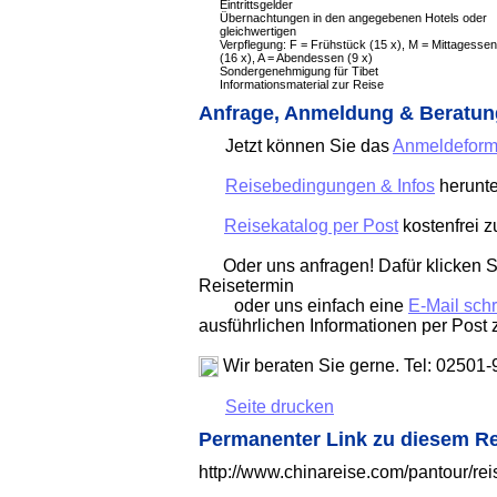
Eintrittsgelder
Übernachtungen in den angegebenen Hotels oder
gleichwertigen
Verpflegung: F = Frühstück (15 x), M = Mittag­essen
(16 x), A = Abendessen (9 x)
Sondergenehmigung für Tibet
Informationsmaterial zur Reise
Anfrage, Anmeldung & Beratun
Jetzt können Sie das
Anmeldeform
Reisebedingungen & Infos
herunte
Reisekatalog per Post
kostenfrei 
Oder uns anfragen! Dafür klicken Si
Reisetermin
oder uns einfach eine
E-Mail sch
ausführlichen Informationen per Post 
Wir beraten Sie gerne. Tel: 02501
Seite drucken
Permanenter Link zu diesem R
http://www.chinareise.com/pantour/r