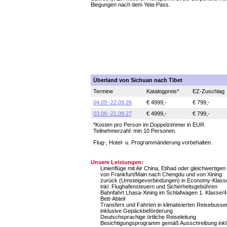
Biegungen nach dem Yela-Pass.
Überland von Sichuan nach Tibet
Termine
Katalogpreis*
EZ-Zuschlag
04.09.-22.09.26
€ 4999,-
€ 799,-
03.09.-21.09.27
€ 4999,-
€ 799,-
*Kosten pro Person im Doppelzimmer in EUR.
Teilnehmerzahl: min 10 Personen.
Flug-, Hotel- u. Programmänderung vorbehalten.
Unsere Leistungen:
Linienflüge mit Air China, Etihad oder gleichwertigen
von Frankfurt/Main nach Chengdu und von Xining
zurück (Umsteigeverbindungen) in Economy-Klass
inkl. Flughafensteuern und Sicherheitsgebühren
Bahnfahrt Lhasa-Xining im Schlafwagen 1. Klasse/4
Bett-Abteil
Transfers und Fahrten in klimatisierten Reisebusse
inklusive Gepäckbeförderung
Deutschsprachige örtliche Reiseleitung
Besichtigungsprogramm gemäß Ausschreibung inkl