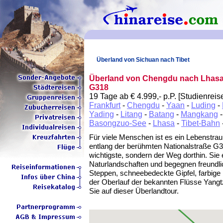
Überland von Sichuan nach Tibet
Überland von Chengdu nach Lhasa 
G318
19 Tage ab € 4.999,- p.P. [Studienreis
Frankfurt
-
Chengdu
-
Yaan
-
Luding
-
Yading
-
Litang
-
Batang
-
Mangkang
Basongzuo-See
-
Lhasa
-
Tibet-Bahn
Für viele Menschen ist es ein Lebenstra
entlang der berühmten Nationalstraße G31
wichtigste, sondern der Weg dorthin. Sie 
Naturlandschaften und begegnen freundli
Steppen, schneebedeckte Gipfel, farbige
der Oberlauf der bekannten Flüsse Yang
Sie auf dieser Überlandtour.