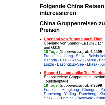
Folgende China Reisen
interessieren
China Gruppenreisen zu
Preisen
Überland von Yunnan nach Tibet
Überland von Shangri-La zum Dach d
und G318
18 Tage
[
Gruppenreise
],
ab € 4499
Frankfurt - Lijiang - Shaxi - Baishui
Bangda - Basu - Ranwu - Midui - Bomi
Linzhi - Basongzuo-See - Lhasa - Xin
Shangri-La und antike Tee-Pferde
Erlebnisreiche Gruppenreise überla
Touristenpfade
19 Tage
[
Gruppenreise
],
ab € 3599
Frankfurt - Hongkong - Chengdu - Yaa
Daocheng - Yading - Daocheng - Xian
Shaxi - - Kunming - Steinwald - Kun