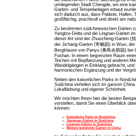
umliegenden Stadt Chengde, wo eine kais
Garten- und Tempelanlagen erbaut wurde.
sich dadurch aus, dass Paläste, Hallen
großflächig, prachtvoll und direkt am nat
Zu berühmten südchinesischen Gärten zä
Yangtze-Delta und die Lingnan-Gärten im P
dieser Art sind der Zhuozheng-Garten 
der Jichang-Garten (寄畅园) in Wuxi, der
Bergklause von Panyu (番禺余荫园) bei G
Foshan. In einem begrenzten Raum eines
Teichen mit Bepflanzung und anderen Me
Wandelgängen in Einklang gebracht, und 
harmonischen Ergänzung und der Vergröße
Neben den kaiserlichen Parks in Nordchi
Südchina verteilen sich im ganzen China
Lokalfärbung und eigener Schönheit.
Wir möchten Ihnen hier die besten Beispi
vorstellen, damit Sie einen Überblick üb
können:
Kaiserliche Parks in Nordchina
Jiangnan-Gärten in Südchina
Lingnan-Gärten in Südchina
Weitere berühmte Gärten in China