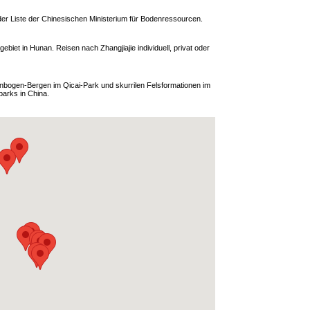
der Liste der Chinesischen Ministerium für Bodenressourcen.
biet in Hunan. Reisen nach Zhangjiajie individuell, privat oder
bogen-Bergen im Qicai-Park und skurrilen Felsformationen im
parks in China.