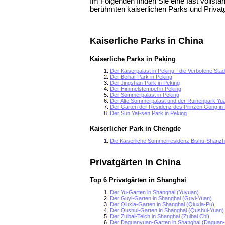
Im Folgenden finden Sie eine fast volls
berühmten kaiserlichen Parks und Privatg
Kaiserliche Parks in China
Kaiserliche Parks in Peking
Der Kaiserpalast in Peking - die Verbotene Stad
Der Beihai-Park in Peking
Der Jingshan-Park in Peking
Der Himmelstempel in Peking
Der Sommerpalast in Peking
Der Alte Sommerpalast und der Ruinenpark Y
Der Garten der Residenz des Prinzen Gong in
Der Sun Yat-sen Park in Peking
Kaiserlicher Park in Chengde
Die Kaiserliche Sommerresidenz Bishu-Shanz
Privatgärten in China
Top 6 Privatgärten in Shanghai
Der Yu-Garten in Shanghai (Yuyuan)
Der Guyi-Garten in Shanghai (Guyi-Yuan)
Der Qiuxia-Garten in Shanghai (Qiuxia-Pu)
Der Qushui-Garten in Shanghai (Qushui-Yuan)
Der Zuibai-Teich in Shanghai (Zuibai Chi)
Der Daguanyuan-Garten in Shanghai (Daguan