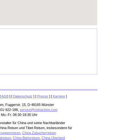
[
AGB
] [
Datenschutz
] [
Presse
] [
Karriere
]
om, Fuggerstr. 15, D-48165 Münster
501-922-188,
service@chinareise.com
 Mo.-Fr. 08:30-18:30 Uhr
anstalter für China und seine Nachbarländer
hina Reisen und Tibet Reisen, insbesondere für
ruppenreisen
,
China Zubucherreisen
alreisen
,
China Bahnreisen
,
China Überland