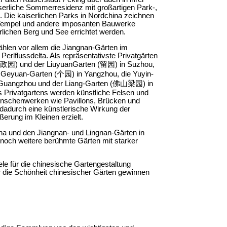
erliche Sommerresidenz mit großartigen Park-,
 Die kaiserlichen Parks in Nordchina zeichnen
, Tempel und andere imposanten Bauwerke
ürlichen Berg und See errichtet werden.
hlen vor allem die Jiangnan-Gärten im
erlflussdelta. Als repräsentativste Privatgärten
(拙政园) und der Liuyuan­Garten (留园) in Suzhou,
 Geyuan-Garten (个园) in Yangzhou, die Yuyin-
uangzhou und der Liang-Garten (佛山梁园) in
 Privatgartens werden künstliche Felsen und
nschenwerken wie Pavillons, Brücken und
dadurch eine künstlerische Wirkung der
rung im Kleinen erzielt.
na und den Jiangnan- und Lingnan-Gärten in
 noch weitere berühmte Gärten mit starker
ele für die chinesische Gartengestaltung
er die Schönheit chinesischer Gärten gewinnen