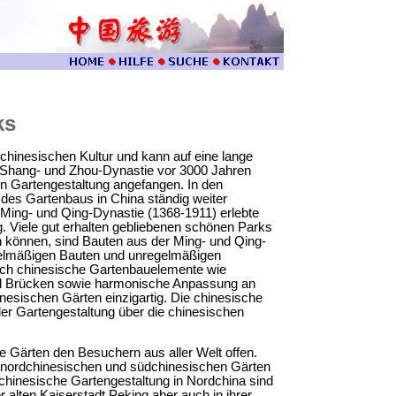
ks
 chinesischen Kultur und kann auf eine lange
r Shang- und Zhou-Dynastie vor 3000 Jahren
en Gartengestaltung angefangen. In den
des Gartenbaus in China ständig weiter
r Ming- und Qing-Dynastie (1368-1911) erlebte
. Viele gut erhalten gebliebenen schönen Parks
n können, sind Bauten aus der Ming- und Qing-
gelmäßigen Bauten und unregelmäßigen
urch chinesische Gartenbauelemente wie
nd Brücken sowie harmonische Anpassung an
esischen Gärten einzigartig. Die chinesische
 der Gartengestaltung über die chinesischen
e Gärten den Besuchern aus aller Welt offen.
 nordchinesischen und südchinesischen Gärten
r chinesische Gartengestaltung in Nordchina sind
r alten Kaiserstadt Peking aber auch in ihrer