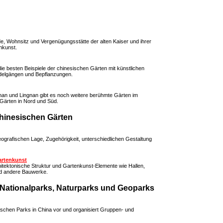
e, Wohnsitz und Vergenügungsstätte der alten Kaiser und ihrer
nkunst.
die besten Beispiele der chinesischen Gärten mit künstlichen
delgängen und Bepflanzungen.
gnan und Lingnan gibt es noch weitere berühmte Gärten im
 Gärten in Nord und Süd.
chinesischen Gärten
eografischen Lage, Zugehörigkeit, unterschiedlichen Gestaltung
artenkunst
itektonische Struktur und Gartenkunst-Elemente wie Hallen,
nd andere Bauwerke.
 Nationalparks, Naturparks und Geoparks
gischen Parks in China vor und organisiert Gruppen- und