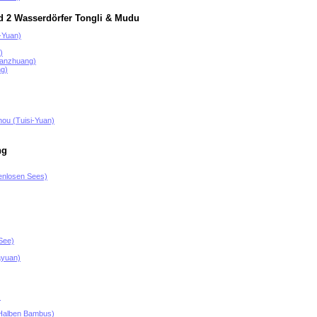
d 2 Wasserdörfer Tongli & Mudu
-Yuan)
)
hanzhuang)
ng)
hou (Tuisi-Yuan)
ng
enlosen Sees)
See)
ayuan)
)
 Halben Bambus)