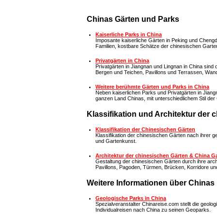
Chinas Gärten und Parks
Kaiserliche Parks in China
Imposante kaiserliche Gärten in Peking und Chengd
Familien, kostbare Schätze der chinesischen Garte
Privatgärten in China
Privatgärten in Jiangnan und Lingnan in China sind 
Bergen und Teichen, Pavillons und Terrassen, Wan
Weitere berühmte Gärten und Parks in China
Neben kaiserlichen Parks und Privatgärten in Jian
ganzen Land Chinas, mit unterschiedlichem Stil der
Klassifikation und Architektur der 
Klassifikation der Chinesischen Gärten
Klassifikation der chinesischen Gärten nach ihrer g
und Gartenkunst.
Architektur der chinesischen Gärten & China G
Gestaltung der chinesischen Gärten durch ihre arch
Pavillons, Pagoden, Türmen, Brücken, Korridore u
Weitere Informationen über Chinas
Geologische Parks in China
Spezialveranstalter Chinareise.com stellt die geolo
Individualreisen nach China zu seinen Geoparks.