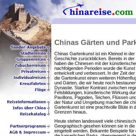
Chinas Gärten und Par
Chinas Gartenkunst ist ein Kleinod in der
Geschichte zurückblicken. Bereits in de
haben die Chinesen mit der künstlerisch
nachfolgenden Perioden wurde die Kunst 
entwickelt und verbessert. In der Zeit de
die Gartenkunst einen weiteren Höhenflug
und Gärten, die wir heute noch bestaune
Dynastie. Starker Kontrast zwischen re
Felsbildungen, künstlerische Wirkung d
Pavillons, Pagoden, Teichen, Flüssen u
der Natur und Umgebung machen die chin
Gartenkunst ist eine prachtvolle Blüte in
Grenzen hinaus.
Heute stehen landesweit viele chinesisch
Geographisch gesehen können sie in die
eingeteilt werden. Bekannte Beispiele fü
die kaiserlichen Parks, überwiegend in de