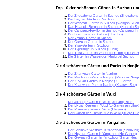
Top 10 der schönsten Gärten in Suzhou un
Der Zhuozheng-Garten in Suzhou (Zhouzheng
Der Liuyuan Garten in Suzhou
Der Wangshi-Garten in Suzhou (Wangshi-Yuan
Das Huanxiu-Berghaus in Suzhou (Huanxiu S
Der Canglang-Pavillon in Suzhou (Canglang Ti
Der Löwenwald in Suzhou (Shizi Lin)
Der Yiyuan-Garten in Suzhou
Der Ouyuan-Garten in Suzhou
Der Yipu-Garten in Suzhou
Der Tigerhügel in Suzhou (Huqiu)
Der Tuisi-Garten im Wasserdorf Tongli bei Suz
Die Gärten im Wasserdorf Mudu bei Suzhou
Die 4 schönsten Gärten und Parks in Nanji
Der Zhanyuan-Garten in Nanjing
Der Mochouhu-Park in Nanjing (Park des Sorg
Der Xuyuan-Garten in Nanjing (Xu-Garten)
Der Xuanwuhu-Park in Nanjing (Xuanwu-See)
Die 4 schönsten Gärten in Wuxi
Der Jichang-Garten in Wuxi (Jichang-Yuan)
Der Liyuan Garten in Wuxi (Li-Garten am Lihu-
Der Pflaumengarten in Wuxi (Meiyuan)
Der Garten der Familie Xue in Wuxi (Xuejia Hu
Die 3 schönsten Gärten in Yangzhou
Der Schlanke Westsee in Yangzhou (Shouxihu
Der Heyuan-Garten in Yangzhou (He-Garten)
Der Geyuan-Garten in Yangzhou (Garten des