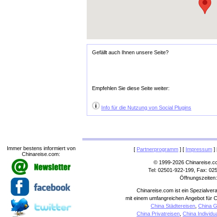
Gefällt auch Ihnen unsere Seite?
Empfehlen Sie diese Seite weiter:
Info für die Nutzung von Social Plugins
Immer bestens informiert von
[
Partnerprogramm
] [
Impressum
] 
Chinareise.com:
© 1999-2026 Chinareise.c
Tel: 02501-922-199, Fax: 02
Öffnungszeiten:
Chinareise.com ist ein Spezialver
mit einem umfangreichen Angebot für C
China Städtereisen
,
China G
China Privatreisen
,
China Individu