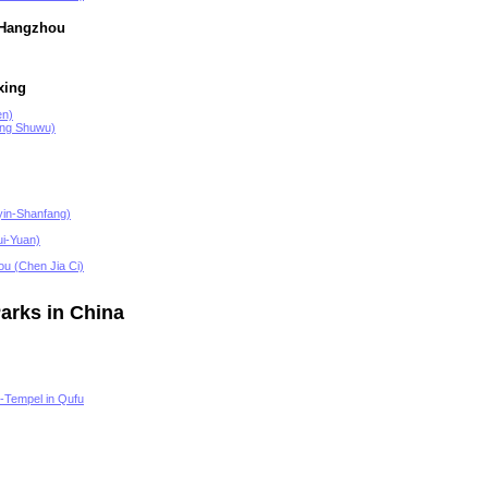
 Hangzhou
xing
en)
eng Shuwu)
yin-Shanfang)
ui-Yuan)
u (Chen Jia Ci)
arks in China
s-Tempel in Qufu