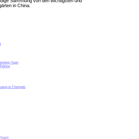
tändige Sammlung von den wichtigsten und
ärten in China.
t
uanming-Yuan
 Peking
huang in Chengde
-Yuan)