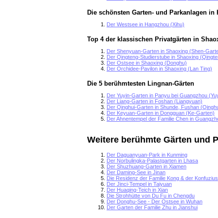
Die schönsten Garten- und Parkanlagen in
Der Westsee in Hangzhou (Xihu)
Top 4 der klassischen Privatgärten in Shao
Der Shenyuan-Garten in Shaoxing (Shen-Gart
Der Qingteng-Studierstube in Shaoxing (Qingt
Der Ostsee in Shaoxing (Donghu)
Der Orchidee-Pavilon in Shaoxing (Lan Ting)
Die 5 berühmtesten Lingnan-Gärten
Der Yuyin-Garten in Panyu bei Guangzhou (Yu
Der Liang-Garten in Foshan (Liangyuan)
Der Qinghui-Garten in Shunde, Fushan (Qingh
Der Keyuan-Garten in Dongguan (Ke-Garten)
Der Ahnentempel der Familie Chen in Guangzho
Weitere berühmte Gärten und P
Der Daguanyuan-Park in Kunming
Der Norbulingka-Palastgarten in Lhasa
Der Shuzhuang-Garten in Xiamen
Der Daming-See in Jinan
Die Residenz der Familie Kong & der Konfuziu
Der Jinci-Tempel in Taiyuan
Der Huaqing-Teich in Xian
Die Strohhütte von Du Fu in Chengdu
Der Donghu-See - Der Ostsee in Wuhan
Der Garten der Familie Zhu in Jianshui